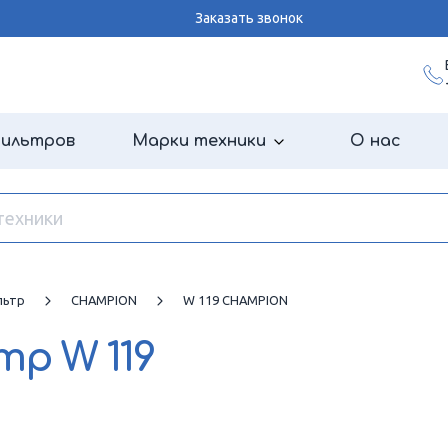
Заказать звонок
фильтров
Марки техники
О нас
льтр
CHAMPION
W 119 CHAMPION
ьтр
W 119