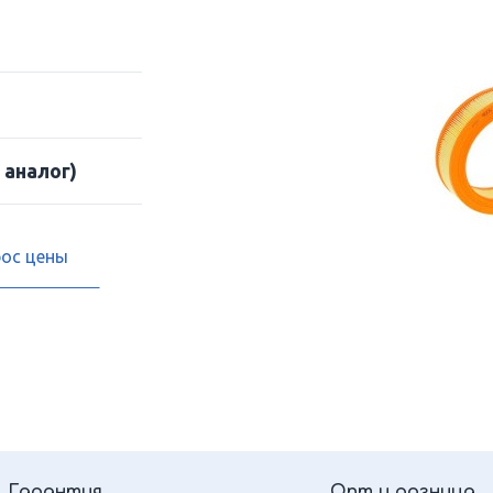
 аналог)
рос цены
Гарантия
Опт и розница