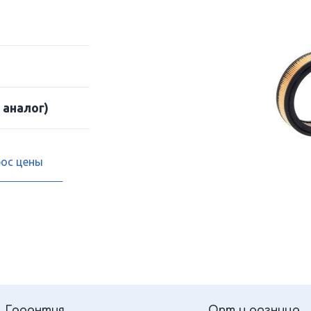
 аналог)
рос цены
Гарантия
Опт и розница