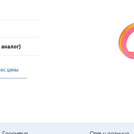
 аналог)
рос цены
Гарантия
Опт и розница