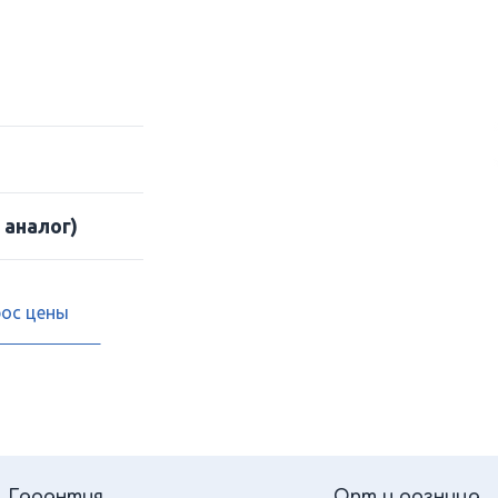
 аналог)
рос цены
Гарантия
Опт и розница