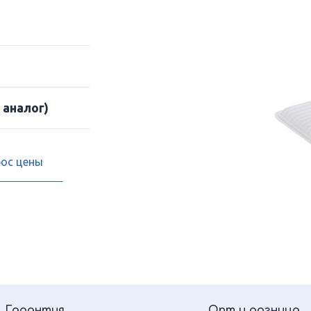
 аналог)
рос цены
Гарантия
Опт и розница