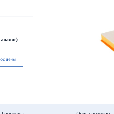
 аналог)
рос цены
Гарантия
Опт и розница