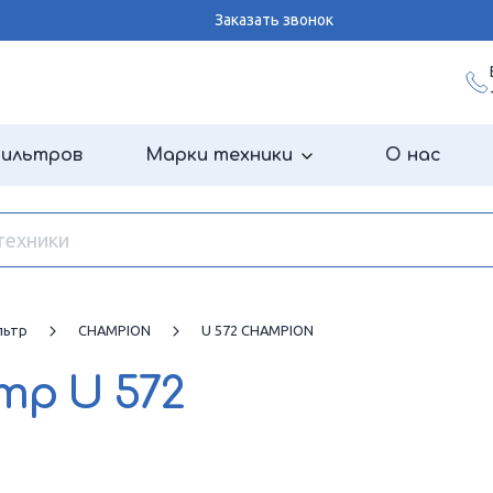
Заказать звонок
фильтров
Марки техники
О нас
льтр
CHAMPION
U 572 CHAMPION
ьтр
U 572