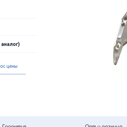
 аналог)
рос цены
Гарантия
Опт и розница