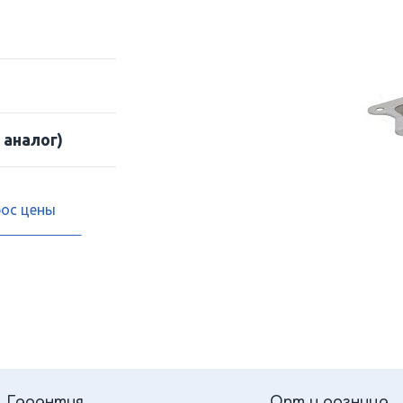
 аналог)
рос цены
Гарантия
Опт и розница