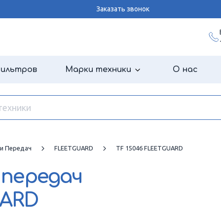
Заказать звонок
фильтров
Марки техники
О нас
и Передач
FLEETGUARD
TF 15046 FLEETGUARD
 передач
UARD