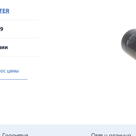
LTER
9
чии
рос цены
Гарантия
Опт и розница