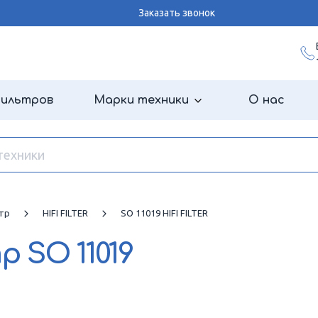
Заказать звонок
фильтров
Марки техники
О нас
тр
HIFI FILTER
SO 11019 HIFI FILTER
тр
SO 11019