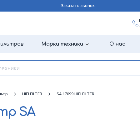
Заказать звонок
фильтров
Марки техники
О нас
льтр
HIFI FILTER
SA 17099 HIFI FILTER
ьтр
SA