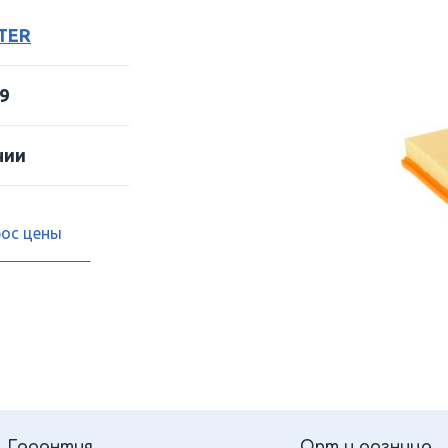
LTER
9
чии
рос цены
Гарантия
Опт и розница