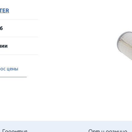
LTER
6
чии
рос цены
Гарантия
Опт и розница