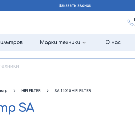
Заказать звонок
фильтров
Марки техники
О нас
льтр
HIFI FILTER
SA 14016 HIFI FILTER
ьтр
SA