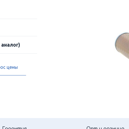
 аналог)
рос цены
Гарантия
Опт и розница