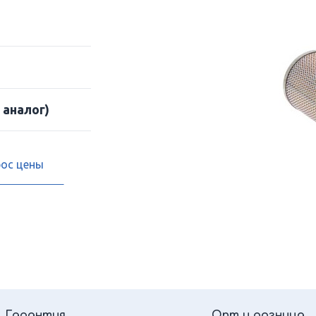
 аналог)
рос цены
Гарантия
Опт и розница