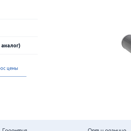
 аналог)
рос цены
Гарантия
Опт и розница