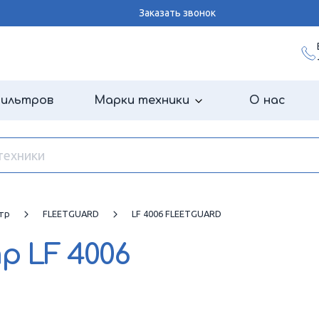
Заказать звонок
фильтров
Марки техники
О нас
тр
FLEETGUARD
LF 4006 FLEETGUARD
тр
LF 4006