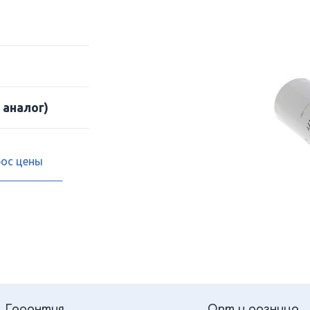
 аналог)
рос цены
Гарантия
Опт и розница