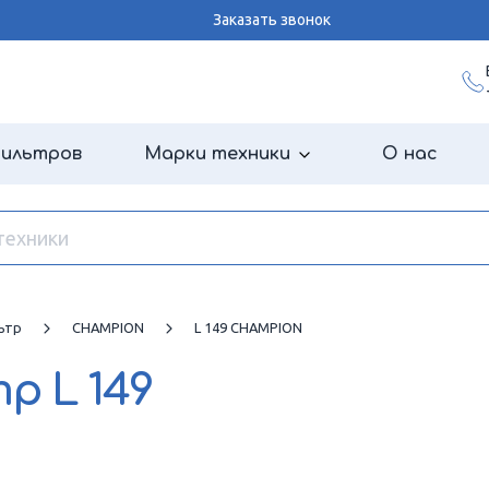
Заказать звонок
фильтров
Марки техники
О нас
ьтр
CHAMPION
L 149 CHAMPION
тр
L 149