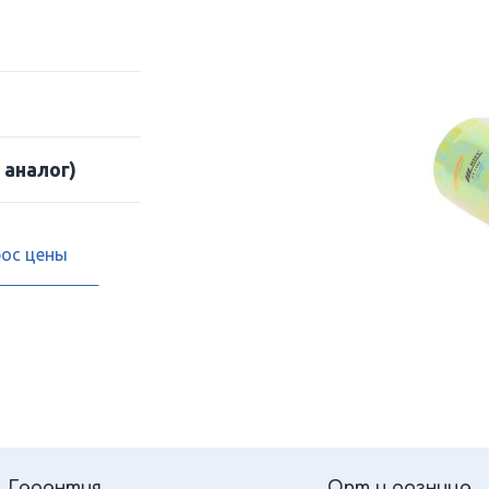
 аналог)
рос цены
Гарантия
Опт и розница