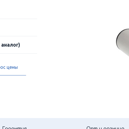
 аналог)
рос цены
Гарантия
Опт и розница