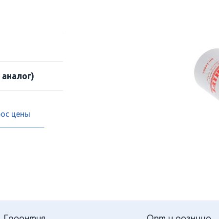
 аналог)
рос цены
Гарантия
Опт и розница