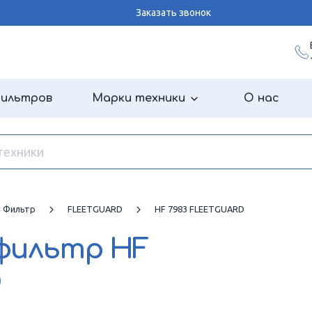
Заказать звонок
фильтров
Марки техники
О нас
й Фильтр
FLEETGUARD
HF 7983 FLEETGUARD
 фильтр
HF
D