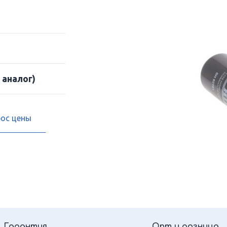
 аналог)
рос цены
Гарантия
Опт и розница