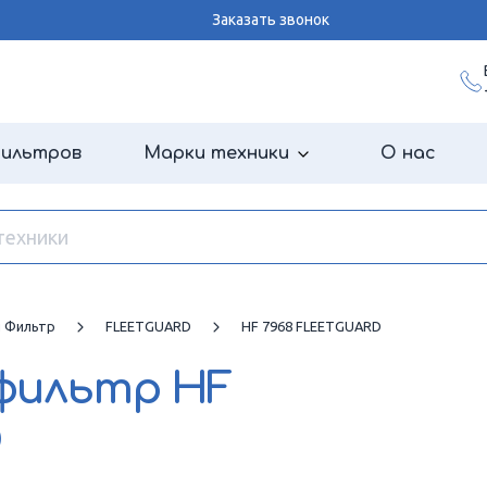
Заказать звонок
фильтров
Марки техники
О нас
й Фильтр
FLEETGUARD
HF 7968 FLEETGUARD
 фильтр
HF
D