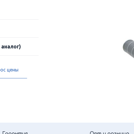
 аналог)
рос цены
Гарантия
Опт и розница