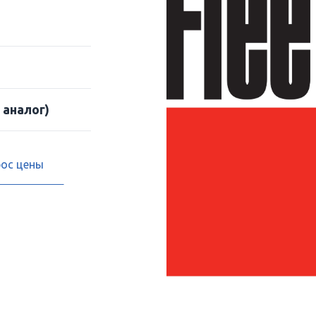
 аналог)
рос цены