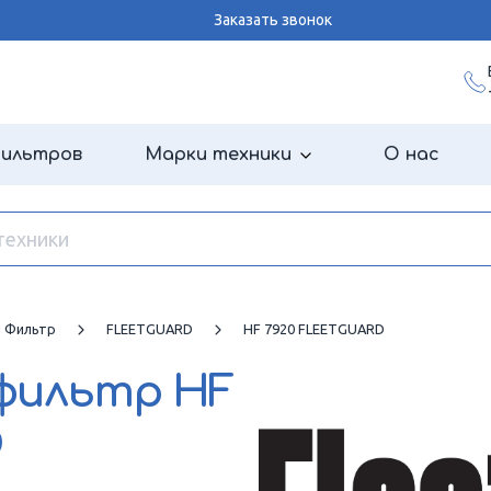
Заказать звонок
фильтров
Марки техники
О нас
й Фильтр
FLEETGUARD
HF 7920 FLEETGUARD
 фильтр
HF
D