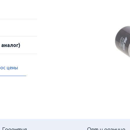
 аналог)
рос цены
Гарантия
Опт и розница