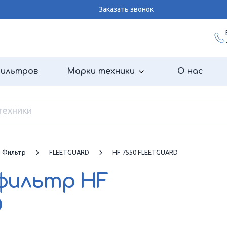
Заказать звонок
фильтров
Марки техники
О нас
й Фильтр
FLEETGUARD
HF 7550 FLEETGUARD
 фильтр
HF
D