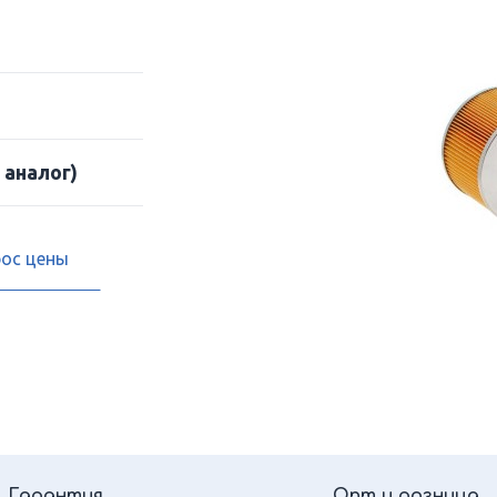
 аналог)
рос цены
Гарантия
Опт и розница