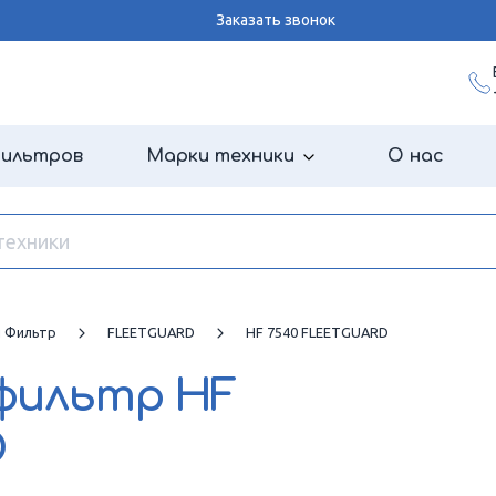
Заказать звонок
фильтров
Марки техники
О нас
й Фильтр
FLEETGUARD
HF 7540 FLEETGUARD
 фильтр
HF
D