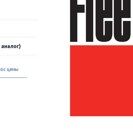
 аналог)
рос цены