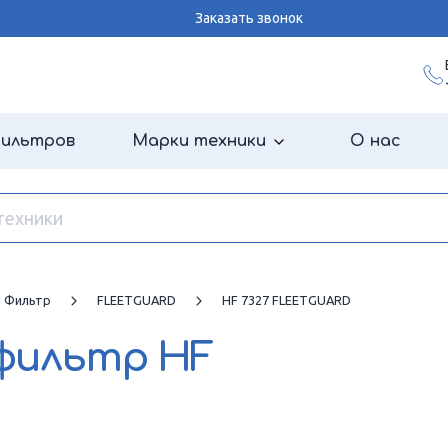
Заказать звонок
фильтров
Марки техники
О нас
й Фильтр
FLEETGUARD
HF 7327 FLEETGUARD
 фильтр
HF