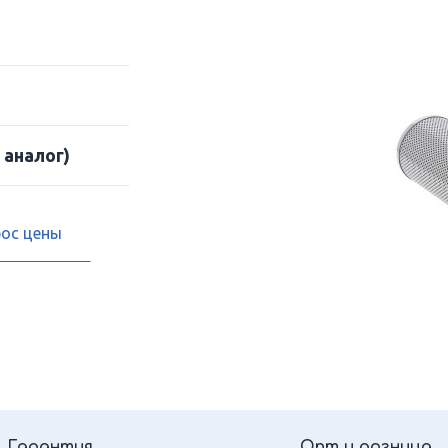
 аналог)
рос цены
Гарантия
Опт и розница