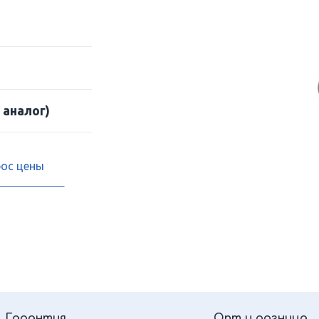
 аналог)
рос цены
Гарантия
Опт и розница