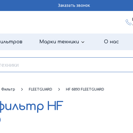
Заказать звонок
фильтров
Марки техники
О нас
й Фильтр
FLEETGUARD
HF 6893 FLEETGUARD
 фильтр
HF
D