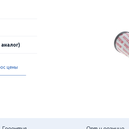
 аналог)
рос цены
Гарантия
Опт и розница