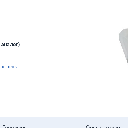
 аналог)
рос цены
Гарантия
Опт и розница