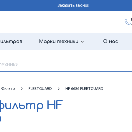
Заказать звонок
фильтров
Марки техники
О нас
й Фильтр
FLEETGUARD
HF 6686 FLEETGUARD
 фильтр
HF
D