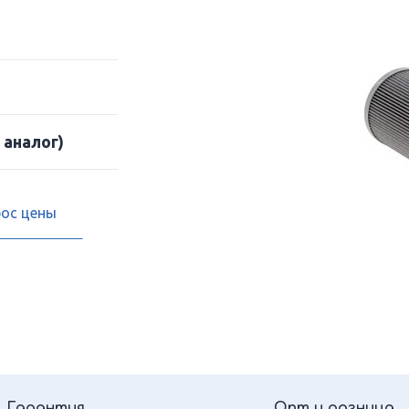
 аналог)
рос цены
Гарантия
Опт и розница