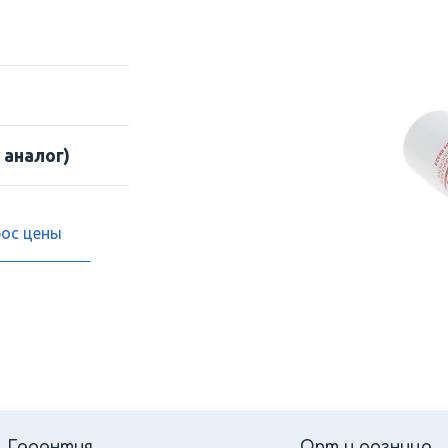
 аналог)
рос цены
Гарантия
Опт и розница