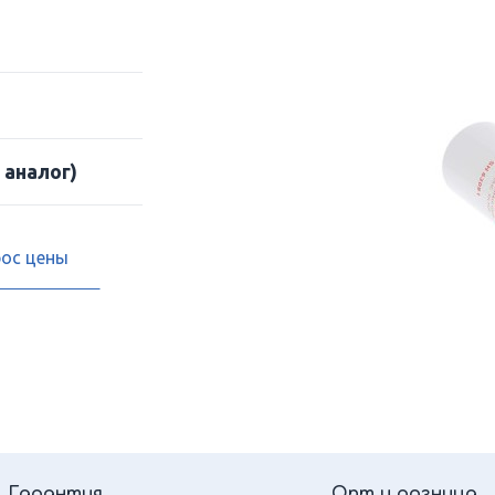
 аналог)
рос цены
Гарантия
Опт и розница