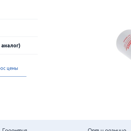
 аналог)
рос цены
Гарантия
Опт и розница