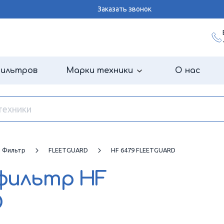
Заказать звонок
фильтров
Марки техники
О нас
й Фильтр
FLEETGUARD
HF 6479 FLEETGUARD
 фильтр
HF
D