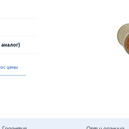
 аналог)
рос цены
Гарантия
Опт и розница