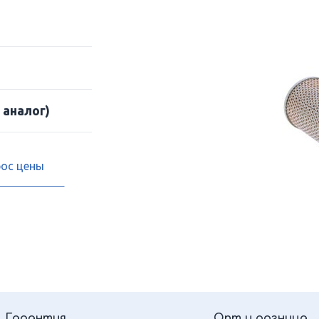
 аналог)
рос цены
Гарантия
Опт и розница