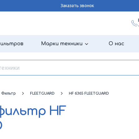
Заказать звонок
фильтров
Марки техники
О нас
й Фильтр
FLEETGUARD
HF 6365 FLEETGUARD
 фильтр
HF
D