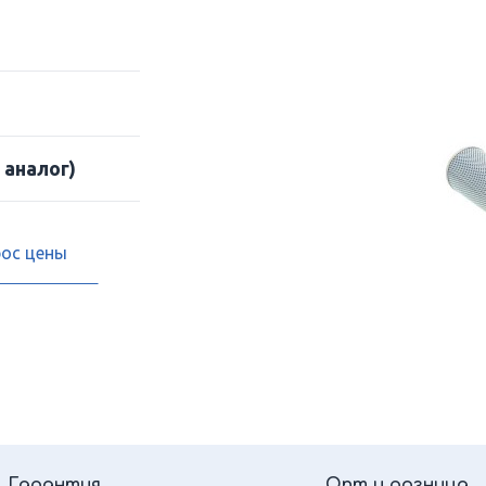
 аналог)
рос цены
Гарантия
Опт и розница