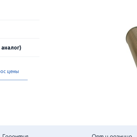
 аналог)
рос цены
Гарантия
Опт и розница