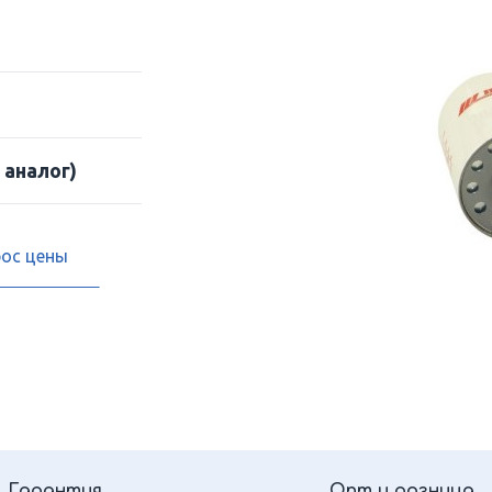
 аналог)
рос цены
Гарантия
Опт и розница