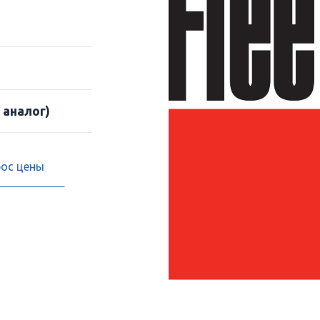
 аналог)
рос цены