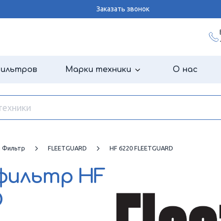
Заказать звонок
фильтров
Марки техники
О нас
й Фильтр
FLEETGUARD
HF 6220 FLEETGUARD
 фильтр
HF
D