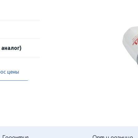
 аналог)
рос цены
Гарантия
Опт и розница