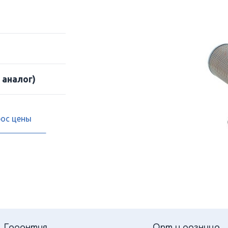
 аналог)
рос цены
Гарантия
Опт и розница