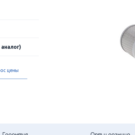
 аналог)
рос цены
Гарантия
Опт и розница