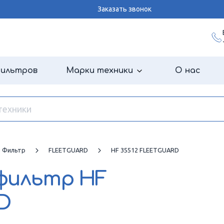
Заказать звонок
фильтров
Марки техники
О нас
й Фильтр
FLEETGUARD
HF 35512 FLEETGUARD
 фильтр
HF
D