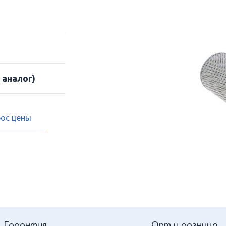
 аналог)
рос цены
Гарантия
Опт и розница