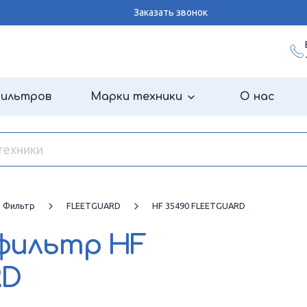
Заказать звонок
фильтров
Марки техники
О нас
й Фильтр
FLEETGUARD
HF 35490 FLEETGUARD
 фильтр
HF
RD