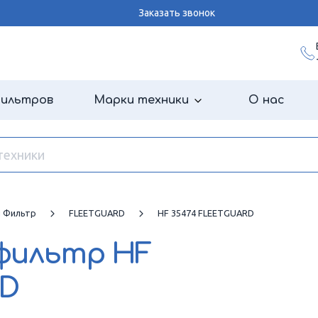
Заказать звонок
фильтров
Марки техники
О нас
й Фильтр
FLEETGUARD
HF 35474 FLEETGUARD
 фильтр
HF
RD