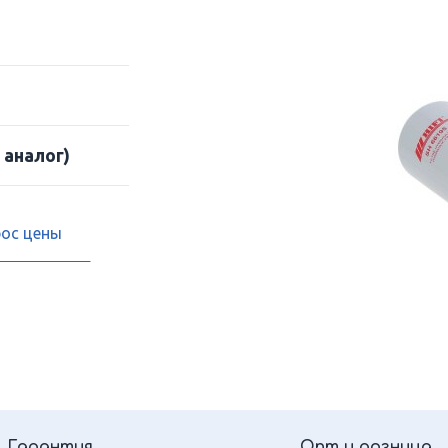
 аналог)
рос цены
Гарантия
Опт и розница