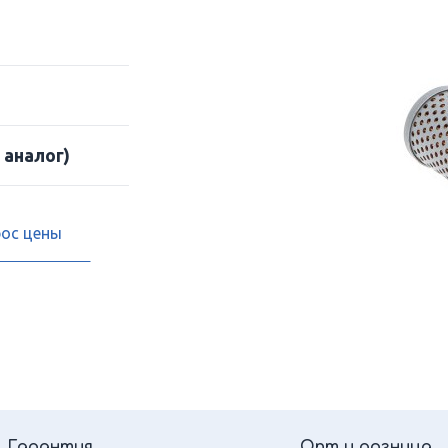
 аналог)
рос цены
Гарантия
Опт и розница