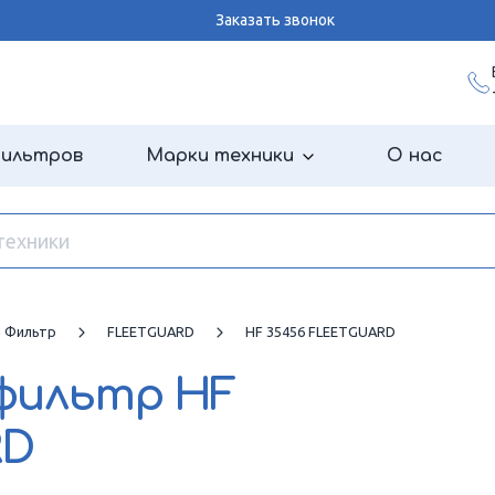
Заказать звонок
фильтров
Марки техники
О нас
й Фильтр
FLEETGUARD
HF 35456 FLEETGUARD
 фильтр
HF
RD