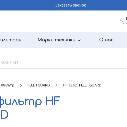
Заказать звонок
фильтров
Марки техники
О нас
й Фильтр
FLEETGUARD
HF 35369 FLEETGUARD
 фильтр
HF
RD