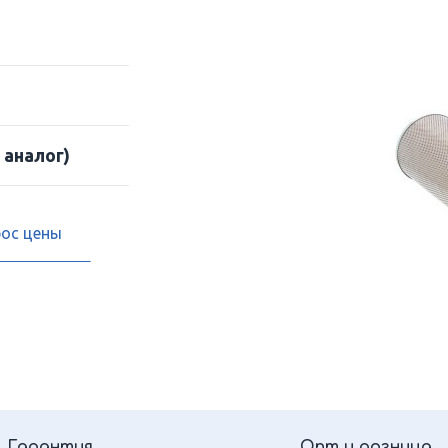
 аналог)
рос цены
Гарантия
Опт и розница