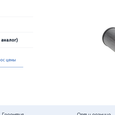
 аналог)
рос цены
Гарантия
Опт и розница