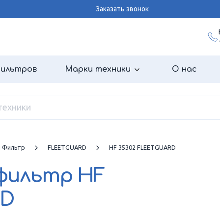
Заказать звонок
фильтров
Марки техники
О нас
й Фильтр
FLEETGUARD
HF 35302 FLEETGUARD
 фильтр
HF
RD