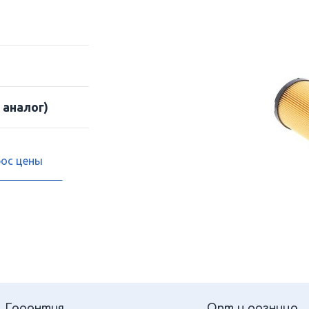
 аналог)
рос цены
Гарантия
Опт и розница