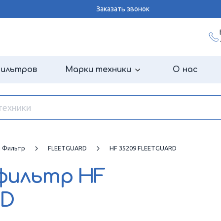
Заказать звонок
фильтров
Марки техники
О нас
й Фильтр
FLEETGUARD
HF 35209 FLEETGUARD
 фильтр
HF
RD