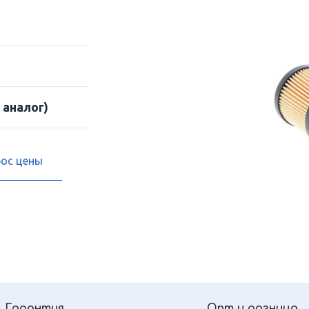
 аналог)
рос цены
Гарантия
Опт и розница