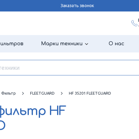
Заказать звонок
фильтров
Марки техники
О нас
й Фильтр
FLEETGUARD
HF 35201 FLEETGUARD
 фильтр
HF
D