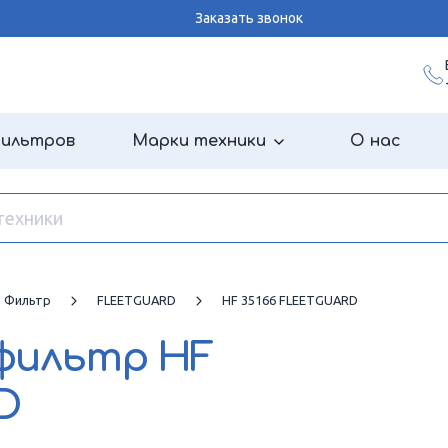
Заказать звонок
фильтров
Марки техники
О нас
й Фильтр
FLEETGUARD
HF 35166 FLEETGUARD
 фильтр
HF
D