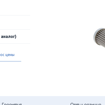
 аналог)
рос цены
Гарантия
Опт и розница