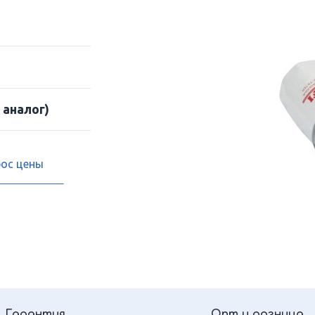
 аналог)
рос цены
Гарантия
Опт и розница