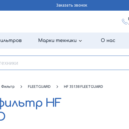
Заказать звонок
фильтров
Марки техники
О нас
й Фильтр
FLEETGUARD
HF 35138 FLEETGUARD
 фильтр
HF
D